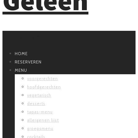
Primary Navigation
HOME
RESERVEREN
MENU
voorgerechten
hoofdgerechten
vegetarisch
desserts
tapas-menu
allergenen lijst
groepsmenu
cocktails